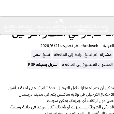
Bring Back Our Neighbours
Abschiebehaft
العربية
الألمانية
|
Deutsch
الإنجليزية
|
english
فارسی
|
الفارسية
الإسبانية
|
español
ﺍﻻﺣﺘﺠﺎﺯ ﻓﻲ ﺍﻧﺘﻈﺎﺭ ﺍﻟﺘﺮﺣﻴﻞ
الفرنسية
|
français
الجورجية
|
ქართული
الكردية
|
Kurdî
التركية
|
Türkçe
العربية
|
Arabisch
– آخر تحديث:
21‏/6‏/2026
مشاركة
تم نسخ الرابط إلى الحافظة
نسخ النص
المحتوى المنسوخ إلى الحافظة
التنزيل بصيغة PDF
يمكن أن يتم احتجازك قبل الترحيل لعدة أيام أو حتى لمدة ٦ أشهر
الاحتجاز الترحيلي في ولاية ساكسن يتم في مدينة دريسدن
حتى دون ارتكاب أي جريمة، يمكن سجنك
قد تأتي الشرطة إلى منزلك أو تأخذك أثناء موعد في دائرة رسمية
بعد ذلك تُؤخذ إلى المحكمة لجلسة استماع