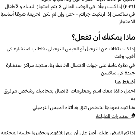
(٢٠٢٦) إذا كنت رجلًا: في الوقت الحالي لا يتم احتجاز النساء والأطفال
في ساكسن إذا ارتكبت جرائم – حتى وإن لم تكن الجريمة شرطًا أساسيًا
للاحتجاز
ﻣﺎﺫﺍ ﻳﻤﻜﻨﻚ ﺃﻥ ﺗﻔﻌﻞ؟
إذا كنت تخاف من الترحيل أو الحبس الترحيلي، فاطلب استشارة في
أقرب وقت
في نظرة عامة على جهات الاتصال الخاصة بنا، ستجد مراكز استشارة
جيدة في ساكسن
أضغط هنا
احمل دائمًا معك اسم ومعلومات الاتصال بمحاميك وشخص موثوق
به
هنا تجد نموذجًا لشخص تثق به أثناء الحبس الترحيلي
استمارات للطباعة
إذا تم القبض عليك، أصرّ على أن يتم إبلاغهم ويحضروا جلسة المحكمة