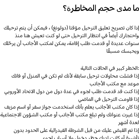
ﻣﺎ ﻣﺪﻯ ﺣﺠﻢ ﺍﻟﻤﺨﺎﻃﺮﺓ؟
ﺇﺫﺍ ﻛﺎﻥ تصريح تعليق الترحيل مؤقتا (دولونغ) ، ﻓﻴﻤﻜﻦ ﺃﻥ ﻳﺘﻢ ﺗﺮﺣﻴﻠﻚ
ﻭﺍﺣﺘﺠﺎﺯﻙ ﺃﻳﻀﺎً ﻓﻲ ﺍﻧﺘﻈﺎﺭ ﺍﻟﺘﺮﺣﻴﻞ حتى لو كنت تعيش هنا منذ
سنوات عديدة أو قدمت طلب إقامة، يمكن لمكتب الأجانب أن يرحّلك
ويحبسك مسبقًا
:الخطر كبير في الحالات التالية
إذا فشلت محاولات ترحيل سابقة لأنك لم تكن في المنزل أو فاتك
موعد مع مكتب الأجانب
إذا كنت قد قدمت طلب لجوء في عدة دول من دول الاتحاد الأوروبي
إذا قاومت الترحيل في الماضي
إذا كان مكتب الأجانب يعلم بأنك استخدمت جواز سفر أو اسم مزيف
إذا غيرت عنوانك ولم تبلغ مكتب الأجانب أو مكتب الشؤون الاجتماعية
لعدة أشهر
إذا تم القبض عليك من قبل الشرطة الفيدرالية على الحدود بدون
تأشيرة أو كانت لديك حظر دخول ولا أسباب لجوء