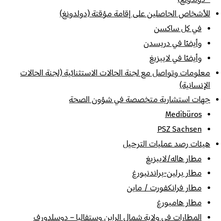
للأشخاص الحاصلين على إقامة مؤقتة (دولدونغ)
في كل ساكسن
وأيضًا في دريسدن
وأيضًا في لايبزيغ
معلومات وتواصل مع لجنة الحالات الاستثنائية (لجنة الحالات
الإنسانية)
جهات استشارية متخصصة في شؤون الصحة
Medibüros
PSZ Sachsen
هيئات رصد عمليات الترحيل
مطار هاله/لايبزيغ
مطار برلين-براندنبورغ
مطار فرانكفورت / ماين
مطار هامبورغ
المطارات في ولاية شمال الراين وستفاليا – دوسلدورف