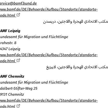
service@bamf.bund.de
www.bamf.de/DE/Behoerde/Aufbau/Standorte/standorte-
node.html
تب الاتحادي للهجرة واللاجئين، دريسدن
BAMF Leipzig
Bundesamt für Migration und Flüchtlinge
Brahestr. 8
04347 Leipzig
www.bamf.de/DE/Behoerde/Aufbau/Standorte/standorte-
node.html
تب الاتحادي للهجرة واللاجئين، لايبزيغ
BAMF Chemnitz
Bundesamt für Migration und Flüchtlinge
Adalbert-Stifter-Weg 25
09131 Chemnitz
www.bamf.de/DE/Behoerde/Aufbau/Standorte/standorte-
node.html