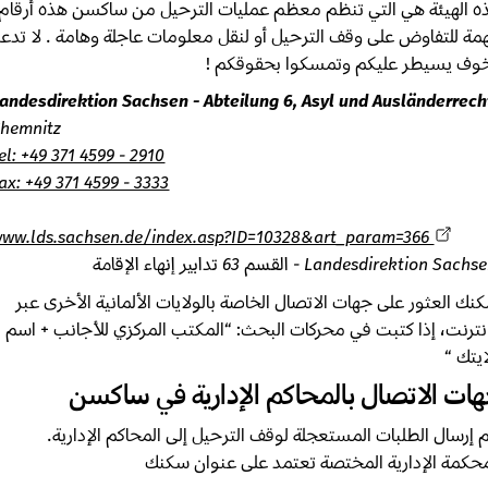
الهيئة هي التي تنظم معظم عمليات الترحيل من ساكسن هذه أرقام
 للتفاوض على وقف الترحيل أو لنقل معلومات عاجلة وهامة . لا تدعوا
ف يسيطر عليكم وتمسكوا بحقوقكم !
Landesdirektion Sachsen - Abteilung 6, Asyl und Ausländerre
Chemnitz
Tel: +49 371 4599 - 2910
Fax: +49 371 4599 - 3333
www.lds.sachsen.de/index.asp?ID=10328&art_param=366
Landesdirektion  - القسم 63 تدابير إنهاء الإقامة
ك العثور على جهات الاتصال الخاصة بالولايات الألمانية الأخرى عبر
ترنت، إذا كتبت في محركات البحث: “المكتب المركزي للأجانب + اسم
تك “
ت الاتصال بالمحاكم الإدارية في ساكسن
إرسال الطلبات المستعجلة لوقف الترحيل إلى المحاكم الإدارية.
كمة الإدارية المختصة تعتمد على عنوان سكنك