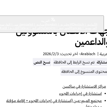
Bring Back Our Neighbours
Kontakte zu Verantwortlichen und Unterstützer*innen
العربية
الألمانية
|
Deutsch
الإنجليزية
|
english
الإسبانية
|
español
فارسی
|
الفارسية
ات الاتصال بالمسؤولين
الفرنسية
|
français
الجورجية
|
ქართული
التركية
|
Türkçe
الكردية
|
Kurdî
لداعمين
بية
|
Arabisch
– آخر تحديث:
3‏/2‏/2026
ركة
تم نسخ الرابط إلى الحافظة
نسخ النص
حتوى المنسوخ إلى الحافظة
اكز الاستشارة في ساكسن
استشارة في إجراءات اللجوء
مجتمع الميم-عين (استشارة في إجراءات اللجوء + إقامة مؤقتة
- دولدونغ)