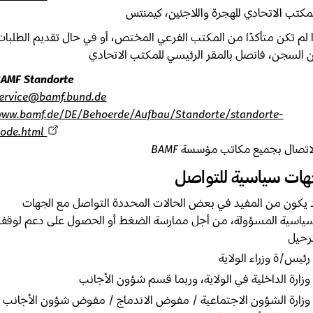
تب الاتحادي للهجرة واللاجئين، كيمنتس
لم تكن متأكدًا من المكتب الفرعي المختص، أو في حال تقديم الطلبات
لسجن، فاتصل بالمقر الرئيسي للمكتب الاتحادي
BAMF Standorte
service@bamf.bund.de
www.bamf.de/DE/Behoerde/Aufbau/Standorte/standorte-
node.html
صال بجميع مكاتب مؤسسة BAMF
ت سياسية للتواصل
كون من المفيد في بعض الحالات المحددة التواصل مع الجهات
اسية المسؤولة، من أجل ممارسة الضغط أو الحصول على دعم لوقف
حيل
يس/ة وزراء الولاية
ارة الداخلية في الولاية، وربما قسم شؤون الأجانب
ارة الشؤون الاجتماعية / مفوض الاندماج / مفوض شؤون الأجانب