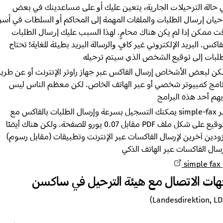
ﺎﻟﺔ ﺍﻟﺘﺮﺣﻴﻼﺕ ﺍﻟﺠﺎﺭﻳﺔ، ﻳﺘﻌﻴﻦ ﻋﻠﻴﻚ ﺃﻭ ﻋﻠﻰ مساعدينك ﻓﻲ ﺑﻌﺾ
ﺎﻥ ﺇﺭﺳﺎﻝ ﺍﻟﻄﻠﺒﺎﺕ والملفات ﺍﻟﻤﻬﻤﺔ ﺇﻟﻰ ﺍﻟﻤﺤﺎﻛﻢ ﺃﻭ ﺍﻟﺴﻠﻄﺎﺕ ﻓﻲ ﺃﺳﺮﻉ
ﻣﻤﻜﻦ ﺇﺫﺍ ﻟﻢ ﻳﻜن ﻫﻨﺎﻙ ﻣﺤﺎﻡٍ. ﻟﻬﺬﺍ ﺍﻟﺴﺒﺐ ﻋﻠﻴﻚ ﺇﺭﺳﺎﻝ ﺍﻟﻄﻠﺒﺎﺕ
ﻛﺲ. ﺍﻟﺒﺮﻳﺪ ﺍﻹﻟﻜﺘﺮﻭﻧﻲ ﻏﻴﺮ ﻛﺎﻑٍ ﻭﺍﻟﺮﺳﺎﻟﺔ ﺍﻟﺒﺮﻳﺪ ﺑﻄﻴﺌﺔ ﻟﻠﻐﺎﻳﺔ! ﺗﺤﺘﺎﺝ
ﺒﺎﺕ ﺇﻟﻰ ﺗﻮﻗﻴﻊ ﺍﻟﺸﺨﺺ ﺍﻟﺬﻱ ﺳﻴﺘﻢ ﺗﺮﺣﻴﻠﻪ
 لبعض الأشخاص إرسال الفاكس عبر جهاز راوتر الإنترنت أو عن طريق
مج كمبيوتر شخصي أو عبر الهاتف الخاص. لكن معظم الناس ليس
م أحد هذه البرامج
عبر simple-fax يمكنك التسجيل بسرعة وإرسال الطلبات بالفاكس مع
التوقيع على شكل ملف PDF مقابل 0.07 يورو للصفحة. ولكن هناك أيضًا
ين آخرين لإرسال الفاكسات عبر الإنترنت وتطبيقات (مقابل رسوم)
ال الفاكسات عبر الهاتف الذكي
simple f
ت الاتصال مع هيئة الترحيل في ساكسن