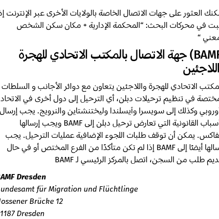
ك العثور على جهات الاتصال الخاصة بالولايات الأخرى عبر الإنترنت إذا
 في محركات البحث: “المحكمة الإدارية + مكان سكن الشخص
ني “
(BAMF) جهة الاتصال بالمكتب الاتحادي للهجرة
لاجئين
كتب الاتحادي للهجرة واللاجئين يتعاون مع دوائر الأجانب و السلطات
تصة في تنظيم ترحيلات دبلن، أي الترحيل إلى دول أخرى في الاتحاد
روبي وكذلك إلى سويسرا وآيسلندا وليختنشتاين والنرويج. يجب إرسال
الأسباب القانونية التي تعارض ترحيل دبلن إلى BAMF ويجب إرسالها
اكس. يمكن أن توقف طلبات اللجوء الإضافية عمليات الترحيل. يجب
إرسالها أيضًا إلى BAMF إذا لم تكن متأكدًا من الفرع المختص أو في حال
 طلب من السجن، اتصل بالمركز الرئيسي لـ BAMF
BAMF Dresden
Bundesamt für Migration und Flüchtlinge
Nossener Brücke 12
01187 Dresden