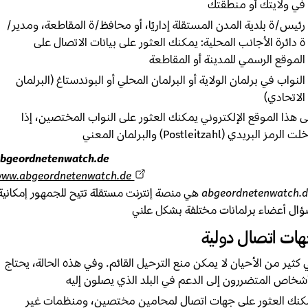
 ولايتك أو منطقتك
يس/ة بلدية المدن المستقلة إداريًا، أو محافظ/ة المقاطعة، ومدير/
دائرة الأجانب المحلية: يمكنك العثور على بيانات الاتصال على
موقع الرسمي للمدينة أو المقاطعة
نواب في برلمان الولاية أو البرلمان المحلي أو البوندستاغ (البرلمان
اتحادي)
هذا الموقع الإلكتروني يمكنك العثور على النواب المختصين، إذا
ز البريدي (Postleitzahl) والبرلمان المعني
abgeordnetenwatch.de
www.abgeordnetenwatch.de
abgeordnetenwatch.de هي منصة إنترنت مستقلة تتيح للجمهور إمكانية
ل أعضاء برلمانات مختلفة بشكل علني
ت اتصال دولية
ثير من الأحيان لا يمكن منع الترحيل القائم. وفي هذه الحالة، يحتاج
خاص المتضررون إلى الدعم في البلد الذي يصلون إليه
ك العثور على جهات اتصال لمحامين مختصين، ومنظمات غير