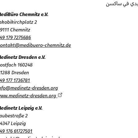
ي في ساكسن
MediBüro Chemnitz e.V.
Jakobikirchplatz 2
09111 Chemnitz
+49 179 7275686
kontakt@medibuero-chemnitz.de
Medinetz Dresden e.V.
Postfach 160248
01288 Dresden
+49 177 1736781
info@medinetz-dresden.org
www.medinetz-dresden.org
Medinetz Leipzig e.V.
Taubestraße 2
04347 Leipzig
+49 176 61727501