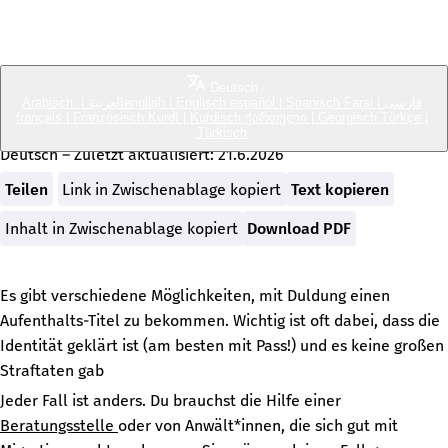
Bring Back Our Neighbours
Deutsch
Chancen auf Bleiberecht
Arabisch
|
العربية
english
|
Englisch
español
|
Spanisch
Farsi
|
فارسی
français
|
Französisch
Kurdî
|
Kurdisch
ქართული
|
Georgisch
Türkçe
|
Türkisch
Deutsch
– Zuletzt aktualisiert:
21.6.2026
Teilen
Link in Zwischenablage kopiert
Text kopieren
Inhalt in Zwischenablage kopiert
Download PDF
Es gibt verschiedene Möglichkeiten, mit Duldung einen
Aufenthalts-Titel zu bekommen. Wichtig ist oft dabei, dass die
Identität geklärt ist (am besten mit Pass!) und es keine großen
Straftaten gab
Jeder Fall ist anders. Du brauchst die Hilfe einer
Beratungsstelle
oder von Anwält*innen, die sich gut mit