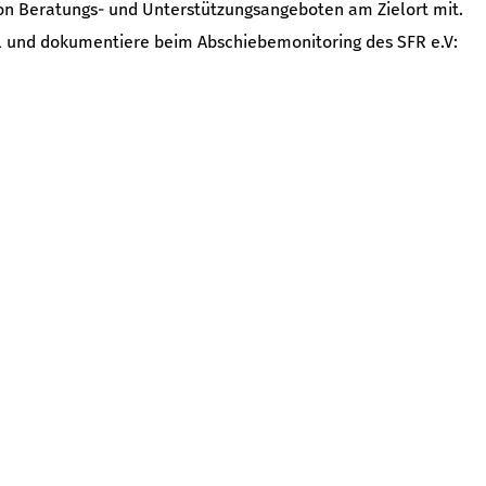
on Beratungs- und Unterstützungsangeboten am Zielort mit.
ll und dokumentiere beim Abschiebemonitoring des SFR e.V:
chen Flüchtlingsrates
t.de/abschiebemonitoring/
n
ur Durchsuchung von Wohnungen
n
spflichten
ivatgeheimnissen
heimnisses / besonderer Geheimhaltungspflicht
schuldigten