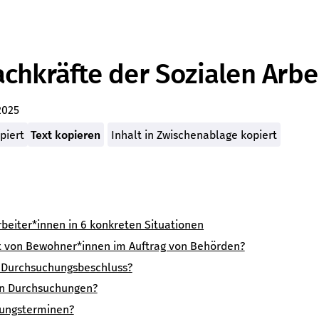
Bring Back Our Neighbours
achkräfte der Sozialen Arbe
2025
piert
Text kopieren
Inhalt in Zwischenablage kopiert
beiter*innen in 6 konkreten Situationen
it von Bewohner*innen im Auftrag von Behörden?
ne Durchsuchungsbeschluss?
en Durchsuchungen?
bungsterminen?