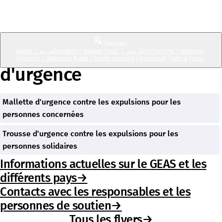
Bring Back Our Neighbours
français
Toutes les trousses
arabe
|
العربية
english
|
anglais
farsi
|
فارسی
ქართული
|
géorgien
Deutsch
|
allemand
Kurdî
|
kurde
español
|
espagnol
Türkçe
|
turc
d'urgence
Mallette d'urgence contre les expulsions pour les
personnes concernées
Trousse d'urgence contre les expulsions pour les
personnes solidaires
Informations actuelles sur le GEAS et les
différents pays→
Contacts avec les responsables et les
personnes de soutien→
Tous les flyers→