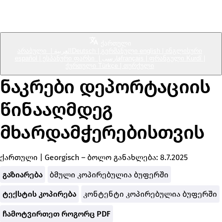
დააბრუნეთ ჩვენი მეზობლები
Notfallkoffer gegen Abschiebungen für Unterstützer*innen
ქართული
არაბული
|
العربية
Deutsch
|
გერმანული
english
|
ინგლისური
სასწრაფო დახმარების
español
|
ესპანური
ფარსი
|
فارسی
français
|
ფრანგული
Kurdî
|
ქურთული
Türkçe
|
თურქული
ნაკრები დეპორტაციის
წინააღმდეგ
მხარდამჭერებისთვის
ქართული
|
Georgisch
– ბოლო განახლება:
8.7.2025
გაზიარება
ბმული კოპირებულია ბუფერში
ტექსტის კოპირება
კონტენტი კოპირებულია ბუფერში
ჩამოტვირთეთ როგორც PDF