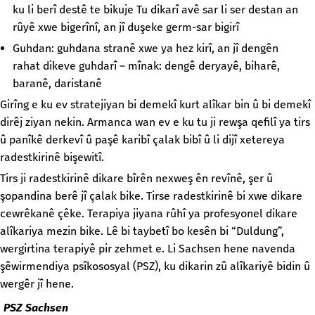
ku li berî destê te bikuje Tu dikarî avê sar li ser destan an
rûyê xwe bigerînî, an jî duşeke germ-sar bigirî
Guhdan: guhdana stranê xwe ya hez kirî, an jî dengên
rahat dikeve guhdarî – mînak: dengê deryayê, biharê,
baranê, daristanê
Girîng e ku ev stratejiyan bi demekî kurt alîkar bin û bi demekî
dirêj ziyan nekin. Armanca wan ev e ku tu ji rewşa qefilî ya tirs
û panîkê derkevî û paşê karibî çalak bibî û li dijî xetereya
radestkirinê bişewitî.
Tirs ji radestkirinê dikare bîrên nexweş ên revînê, şer û
şopandina berê jî çalak bike. Tirse radestkirinê bi xwe dikare
cewrêkanê çêke. Terapiya jiyana rûhî ya profesyonel dikare
alîkariya mezin bike. Lê bi taybetî bo kesên bi “Duldung”,
wergirtina terapiyê pir zehmet e. Li Sachsen hene navenda
şêwirmendiya psîkososyal (PSZ), ku dikarin zû alîkariyê bidin û
wergêr jî hene.
PSZ Sachsen