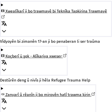
Xwealîkarî ji bo trawmayê bi Teknîka Tapkirina Trawmayê
Vîdyoyên bi zimanên 17-an ji bo penaberan li ser traûma
Koçberî ü şok - Alîkariya xweser
Destûrên deng û nivîs ji hêla Refugee Trauma Help
Zanyarî û rêanîn ji bo mirovên hatî trawma kirin